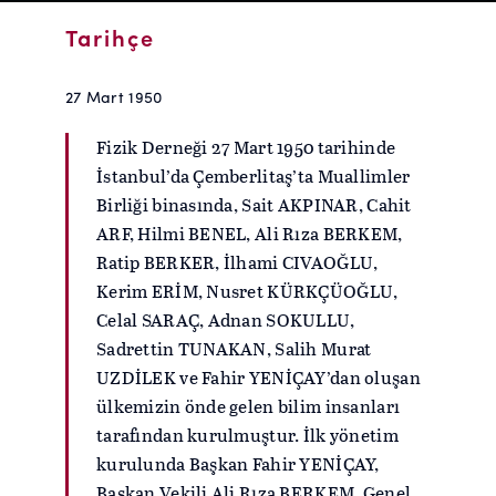
Tarihçe
27 Mart 1950
Fizik Derneği 27 Mart 1950 tarihinde
İstanbul’da Çemberlitaş’ta Muallimler
Birliği binasında, Sait AKPINAR, Cahit
ARF, Hilmi BENEL, Ali Rıza BERKEM,
Ratip BERKER, İlhami CIVAOĞLU,
Kerim ERİM, Nusret KÜRKÇÜOĞLU,
Celal SARAÇ, Adnan SOKULLU,
Sadrettin TUNAKAN, Salih Murat
UZDİLEK ve Fahir YENİÇAY’dan oluşan
ülkemizin önde gelen bilim insanları
tarafından kurulmuştur. İlk yönetim
kurulunda Başkan Fahir YENİÇAY,
Başkan Vekili Ali Rıza BERKEM, Genel