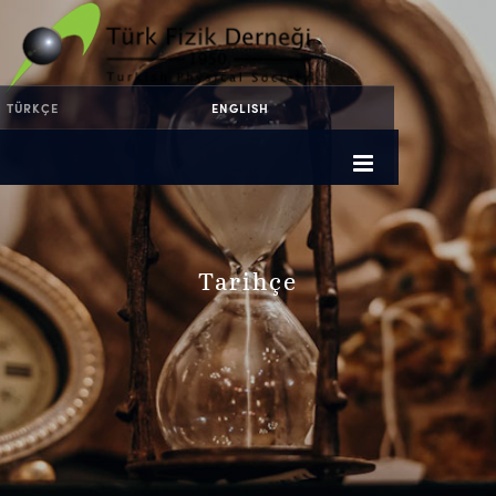
TÜRKÇE
ENGLISH
Tarihçe