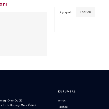
anı
Eserleri
Biyografi
KURUMSAL
erneği Onur Ödülü
Amaç
Türk Fizik Derneği Onur Ödülü
Tarihçe