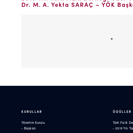
Dr. M. A. Yekta SARAÇ – YÖK Başk
KURULLAR
ÖDÜLLER
Yönetim Kurulu
Türk Fizik D
- Başkan
- 2019 Yılı 